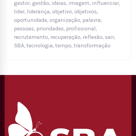
gestor
,
gestão
,
ideias
,
imagem
,
influenciar
,
lider
,
liderança
,
objetivo
,
objetivos
,
oportunidade
,
organização
,
palavra
,
pessoas
,
prioridades
,
profissional
,
recrutamento
,
recuperação
,
reflexão
,
sair
,
SBA
,
tecnologia
,
tempo
,
transformação