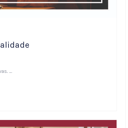
ualidade
vas. …